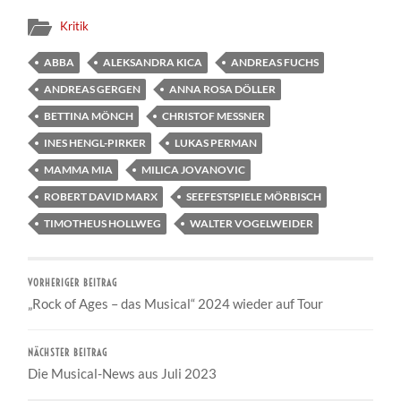
Kritik
ABBA
ALEKSANDRA KICA
ANDREAS FUCHS
ANDREAS GERGEN
ANNA ROSA DÖLLER
BETTINA MÖNCH
CHRISTOF MESSNER
INES HENGL-PIRKER
LUKAS PERMAN
MAMMA MIA
MILICA JOVANOVIC
ROBERT DAVID MARX
SEEFESTSPIELE MÖRBISCH
TIMOTHEUS HOLLWEG
WALTER VOGELWEIDER
VORHERIGER BEITRAG
„Rock of Ages – das Musical“ 2024 wieder auf Tour
NÄCHSTER BEITRAG
Die Musical-News aus Juli 2023