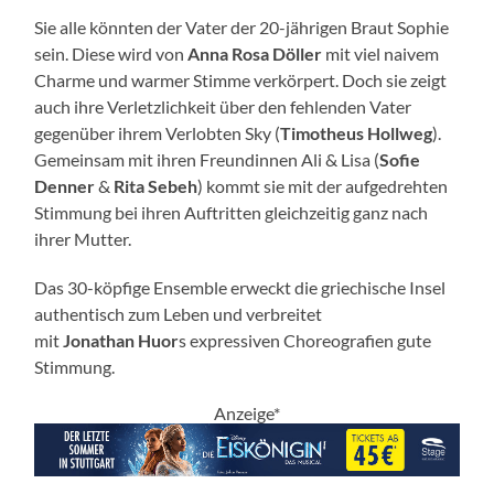
Sie alle könnten der Vater der 20-jährigen Braut Sophie
sein. Diese wird von
Anna Rosa Döller
mit viel naivem
Charme und warmer Stimme verkörpert. Doch sie zeigt
auch ihre Verletzlichkeit über den fehlenden Vater
gegenüber ihrem Verlobten Sky (
Timotheus
Hollweg
).
Gemeinsam mit ihren Freundinnen Ali & Lisa (
Sofie
Denner
&
Rita
Sebeh
) kommt sie mit der aufgedrehten
Stimmung bei ihren Auftritten gleichzeitig ganz nach
ihrer Mutter.
Das 30-köpfige Ensemble erweckt die griechische Insel
authentisch zum Leben und verbreitet
mit
Jonathan
Huor
s expressiven Choreografien gute
Stimmung.
Anzeige*