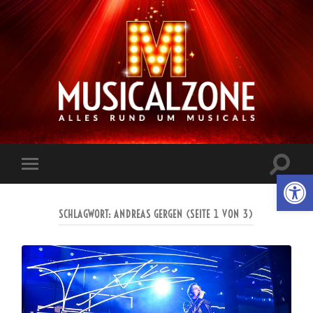
Musicalzone.de
Suchfe
Werkzeugl
Mobile-
ein-/a
Menü
ein-/ausblenden
SCHLAGWORT:
ANDREAS GERGEN
(SEITE 1 VON 3)