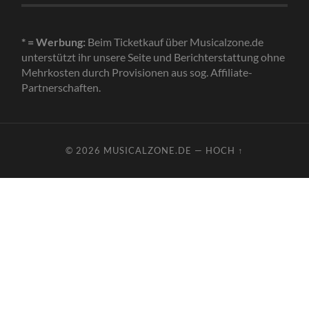
* = Werbung:
Beim Ticketkauf über Musicalzone.de
unterstützt ihr unsere Seite und Berichterstattung ohne
Mehrkosten durch Provisionen aus sog. Affiliate-
Partnerschaften.
© 2026
MUSICALZONE.DE
—
HOCH ↑