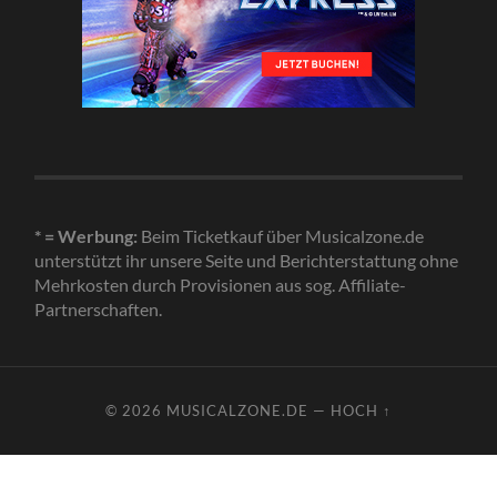
* = Werbung:
Beim Ticketkauf über Musicalzone.de
unterstützt ihr unsere Seite und Berichterstattung ohne
Mehrkosten durch Provisionen aus sog. Affiliate-
Partnerschaften.
© 2026
MUSICALZONE.DE
—
HOCH ↑