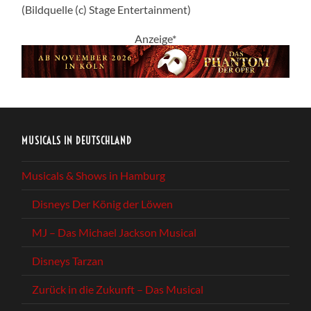
(Bildquelle (c) Stage Entertainment)
Anzeige*
MUSICALS IN DEUTSCHLAND
Musicals & Shows in Hamburg
Disneys Der König der Löwen
MJ – Das Michael Jackson Musical
Disneys Tarzan
Zurück in die Zukunft – Das Musical