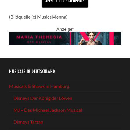
Jetzt Tickets sichern!*
(Bildquelle (c) Musicalvienna)
Anzeige*
MUSICALS IN DEUTSCHLAND
Musicals & Shows in Hamburg
Disneys Der König der Löwen
MJ – Das Michael Jackson Musical
Disneys Tarzan