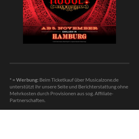
* = Werbung:
Beim Ticketkauf über Musicalzone.de
unterstützt ihr unsere Seite und Berichterstattung ohne
Mehrkosten durch Provisionen aus sog. Affiliate-
Partnerschaften.
© 2026
MUSICALZONE.DE
—
HOCH ↑