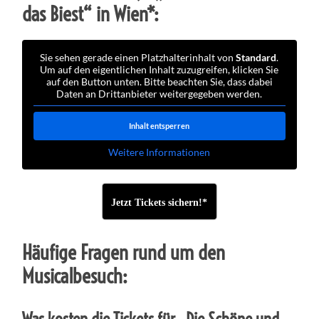
das Biest“ in Wien*:
Sie sehen gerade einen Platzhalterinhalt von
Standard
.
Um auf den eigentlichen Inhalt zuzugreifen, klicken Sie
auf den Button unten. Bitte beachten Sie, dass dabei
Daten an Drittanbieter weitergegeben werden.
Inhalt entsperren
Weitere Informationen
Jetzt Tickets sichern!*
Häufige Fragen rund um den
Musicalbesuch:
Was kosten die Tickets für „Die Schöne und