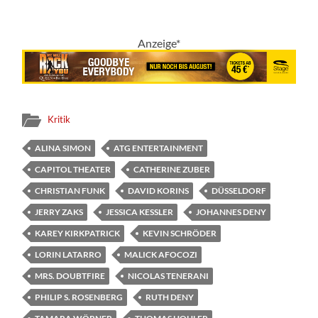
Anzeige*
Kritik
ALINA SIMON
ATG ENTERTAINMENT
CAPITOL THEATER
CATHERINE ZUBER
CHRISTIAN FUNK
DAVID KORINS
DÜSSELDORF
JERRY ZAKS
JESSICA KESSLER
JOHANNES DENY
KAREY KIRKPATRICK
KEVIN SCHRÖDER
LORIN LATARRO
MALICK AFOCOZI
MRS. DOUBTFIRE
NICOLAS TENERANI
PHILIP S. ROSENBERG
RUTH DENY