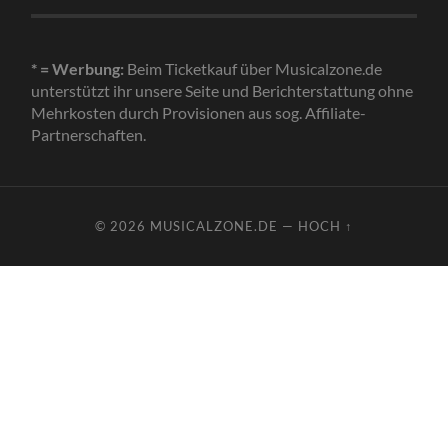
* = Werbung:
Beim Ticketkauf über Musicalzone.de
unterstützt ihr unsere Seite und Berichterstattung ohne
Mehrkosten durch Provisionen aus sog. Affiliate-
Partnerschaften.
© 2026
MUSICALZONE.DE
—
HOCH ↑