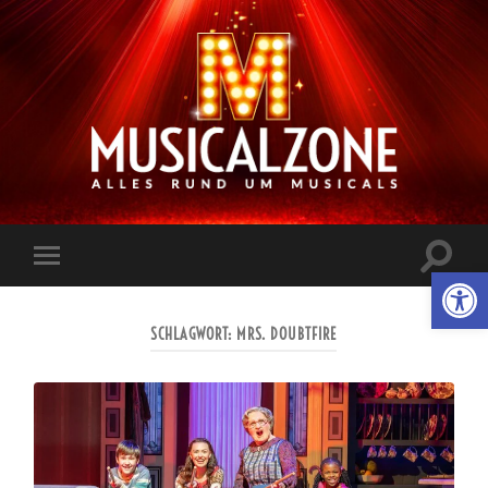
Musicalzone.de
Suchfe
Werkzeugl
Mobile-
ein-/a
Menü
ein-/ausblenden
SCHLAGWORT:
MRS. DOUBTFIRE