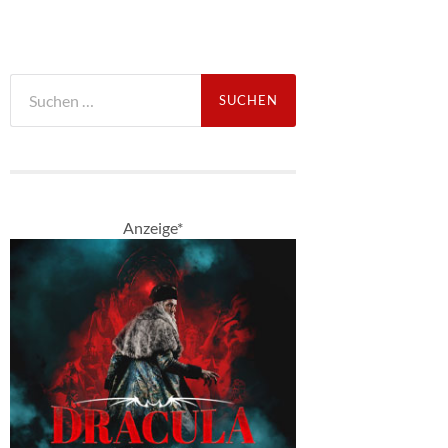
Suche
nach:
Anzeige*