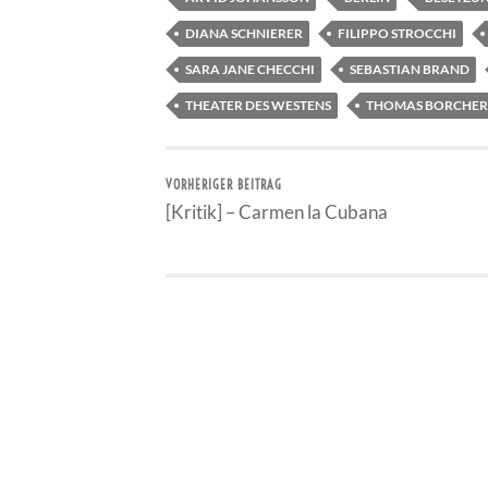
DIANA SCHNIERER
FILIPPO STROCCHI
SARA JANE CHECCHI
SEBASTIAN BRAND
THEATER DES WESTENS
THOMAS BORCHER
VORHERIGER BEITRAG
[Kritik] – Carmen la Cubana