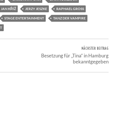
JAN KŘÍŽ
JERZY JESZKE
RAPHAEL GROSS
STAGE ENTERTAINMENT
TANZ DER VAMPIRE
T
NÄCHSTER BEITRAG
Besetzung für „Tina“ in Hamburg
bekanntgegeben