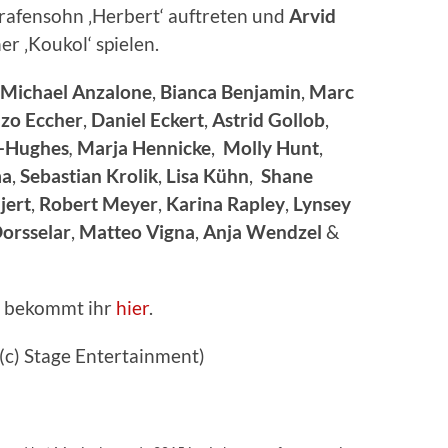
rafensohn ‚Herbert‘ auftreten und
Arvid
r ‚Koukol‘ spielen.
Michael
Anzalone
,
Bianca
Benjamin
,
Marc
zo Eccher
,
Daniel
Eckert
,
Astrid
Gollob
,
s-Hughes
,
Marja
Hennicke
,
Molly Hunt
,
ma
,
Sebastian
Krolik
,
Lisa
Kühn
,
Shane
jert
,
Robert
Meyer
,
Karina
Rapley
,
Lynsey
Dorsselar
,
Matteo
Vigna
,
Anja Wendzel
&
s bekommt ihr
hier
.
 (c) Stage Entertainment)