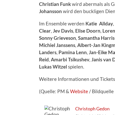
Christian Funk
wird abermals als G
Johansson
wird den buckligen Diene
Im Ensemble werden
Katie
Allday
,
Clear
,
Jev
Davis
,
Elise Doorn
,
Loren
Sonny Grieveson
,
Samantha Harri
Michiel
Janssens
,
Albert-Jan King
Landers
,
Pamina
Lenn
,
Jan-Eike Ma
Reid
,
Amarbi
Tsikushev
,
Janis van 
Lukas
Witzel
spielen.
Weitere Informationen und Ticket
(Quelle: PM &
Website
/ Bildquelle
Christoph Gedon