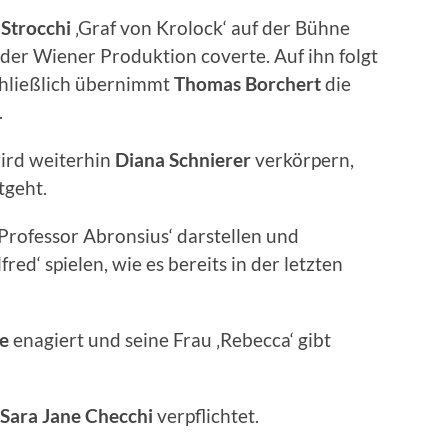
Strocchi
‚Graf von Krolock‘ auf der Bühne
n der Wiener Produktion coverte. Auf ihn folgt
hließlich übernimmt
Thomas
Borchert
die
.
wird weiterhin
Diana Schnierer
verkörpern,
tgeht.
Professor Abronsius‘ darstellen und
lfred‘ spielen, wie es bereits in der letzten
ke
enagiert und seine Frau ‚Rebecca‘ gibt
Sara
Jane
Checchi
verpflichtet.