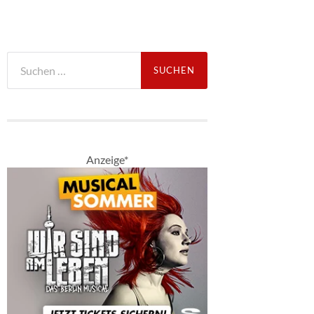
Suche
nach:
Anzeige*