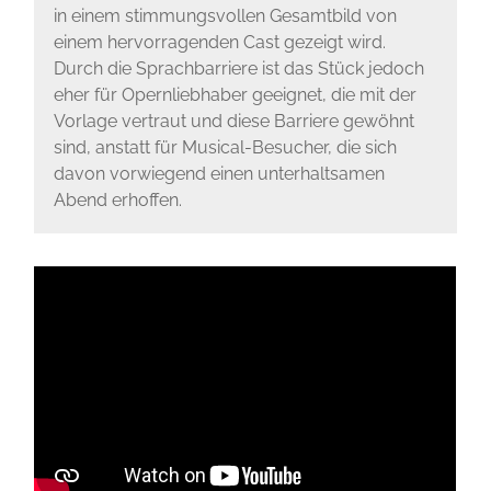
in einem stimmungsvollen Gesamtbild von
einem hervorragenden Cast gezeigt wird.
Durch die Sprachbarriere ist das Stück jedoch
eher für Opernliebhaber geeignet, die mit der
Vorlage vertraut und diese Barriere gewöhnt
sind, anstatt für Musical-Besucher, die sich
davon vorwiegend einen unterhaltsamen
Abend erhoffen.