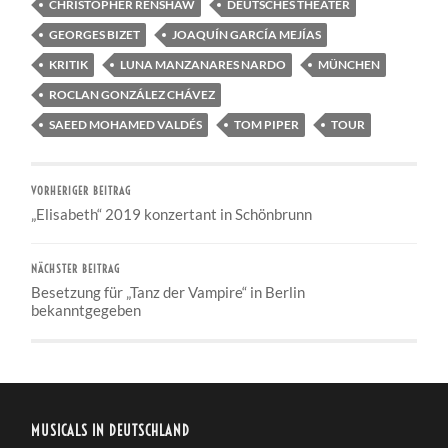
CHRISTOPHER RENSHAW
DEUTSCHES THEATER
GEORGES BIZET
JOAQUÍN GARCÍA MEJÍAS
KRITIK
LUNA MANZANARES NARDO
MÜNCHEN
ROCLAN GONZÁLEZ CHÁVEZ
SAEED MOHAMED VALDÉS
TOM PIPER
TOUR
VORHERIGER BEITRAG
„Elisabeth“ 2019 konzertant in Schönbrunn
NÄCHSTER BEITRAG
Besetzung für „Tanz der Vampire“ in Berlin
bekanntgegeben
MUSICALS IN DEUTSCHLAND