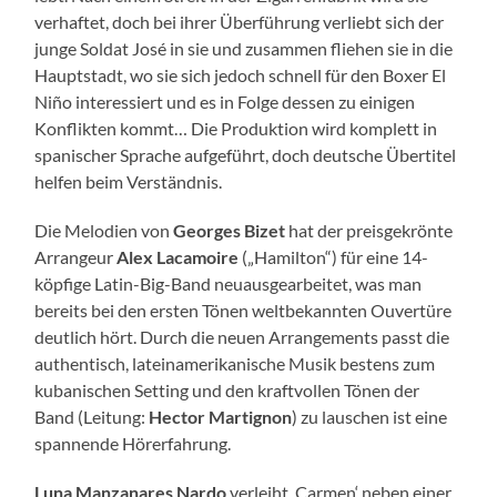
verhaftet, doch bei ihrer Überführung verliebt sich der
junge Soldat José in sie und zusammen fliehen sie in die
Hauptstadt, wo sie sich jedoch schnell für den Boxer El
Niño interessiert und es in Folge dessen zu einigen
Konflikten kommt… Die Produktion wird komplett in
spanischer Sprache aufgeführt, doch deutsche Übertitel
helfen beim Verständnis.
Die Melodien von
Georges Bizet
hat der preisgekrönte
Arrangeur
Alex Lacamoire
(„Hamilton“) für eine 14-
köpfige Latin-Big-Band neuausgearbeitet, was man
bereits bei den ersten Tönen weltbekannten Ouvertüre
deutlich hört. Durch die neuen Arrangements passt die
authentisch, lateinamerikanische Musik bestens zum
kubanischen Setting und den kraftvollen Tönen der
Band (Leitung:
Hector Martignon
) zu lauschen ist eine
spannende Hörerfahrung.
Luna Manzanares Nardo
verleiht ‚Carmen‘ neben einer