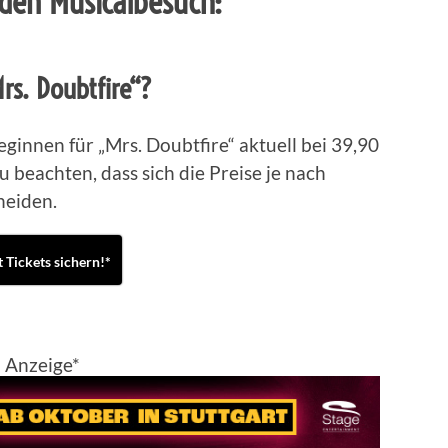
den Musicalbesuch:
rs. Doubtfire“?
beginnen für „Mrs. Doubtfire“ aktuell bei 39,90
 zu beachten, dass sich die Preise je nach
heiden.
t Tickets sichern!*
Anzeige*