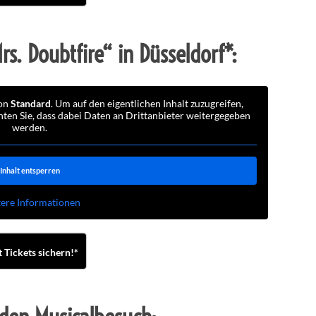
rs. Doubtfire“ in Düsseldorf*:
von
Standard
. Um auf den eigentlichen Inhalt zuzugreifen,
chten Sie, dass dabei Daten an Drittanbieter weitergegeben
werden.
Inhalt entsperren
ere Informationen
t Tickets sichern!*