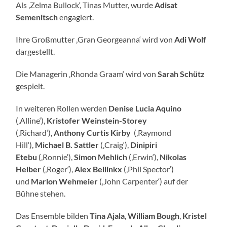
Als ‚Zelma Bullock‘, Tinas Mutter, wurde
Adisat
Semenitsch
engagiert.
Ihre Großmutter ‚Gran Georgeanna‘ wird von
Adi
Wolf
dargestellt.
Die Managerin ‚Rhonda Graam‘ wird von
Sarah Schütz
gespielt.
In weiteren Rollen werden
Denise Lucia Aquino
(‚Alline‘),
Kristofer Weinstein-Storey
(‚Richard‘),
Anthony Curtis Kirby
(‚Raymond
Hill‘),
Michael B. Sattler
(‚Craig‘),
Dinipiri
Etebu
(‚Ronnie‘),
Simon Mehlich
(‚Erwin‘),
Nikolas
Heiber
(‚Roger‘),
Alex Bellinkx
(‚Phil Spector‘)
und
Marlon
Wehmeier
(‚John Carpenter‘) auf der
Bühne stehen.
Das Ensemble bilden
Tina
Ajala
,
William
Bough
,
Kristel