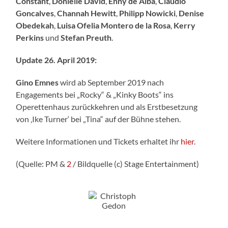
Constant
,
Donielle
David
,
Enny
de
Alba
,
Claudio
Goncalves
,
Channah
Hewitt
,
Philipp
Nowicki
,
Denise
Obedekah
,
Luisa
Ofelia
Montero
de
la
Rosa
,
Kerry
Perkins
und
Stefan
Preuth
.
Update 26. April 2019:
Gino Emnes
wird ab September 2019 nach
Engagements bei „Rocky“ & „Kinky Boots“ ins
Operettenhaus zurückkehren und als Erstbesetzung
von ‚Ike Turner‘ bei „Tina“ auf der Bühne stehen.
Weitere Informationen und Tickets erhaltet ihr
hier
.
(Quelle: PM &
2
/ Bildquelle (c) Stage Entertainment)