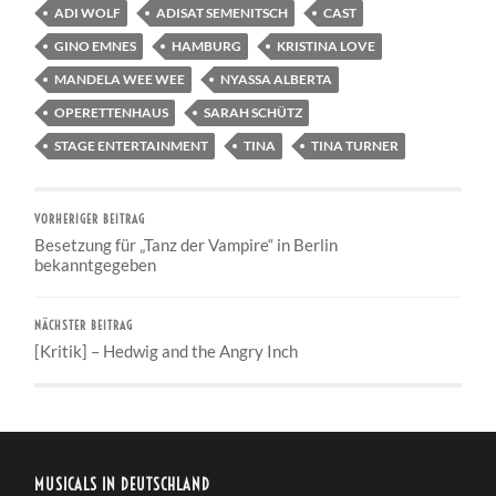
ADI WOLF
ADISAT SEMENITSCH
CAST
GINO EMNES
HAMBURG
KRISTINA LOVE
MANDELA WEE WEE
NYASSA ALBERTA
OPERETTENHAUS
SARAH SCHÜTZ
STAGE ENTERTAINMENT
TINA
TINA TURNER
VORHERIGER BEITRAG
Besetzung für „Tanz der Vampire“ in Berlin
bekanntgegeben
NÄCHSTER BEITRAG
[Kritik] – Hedwig and the Angry Inch
MUSICALS IN DEUTSCHLAND