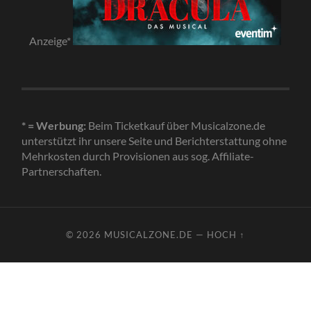
Anzeige*
* = Werbung:
Beim Ticketkauf über Musicalzone.de
unterstützt ihr unsere Seite und Berichterstattung ohne
Mehrkosten durch Provisionen aus sog. Affiliate-
Partnerschaften.
© 2026
MUSICALZONE.DE
—
HOCH ↑