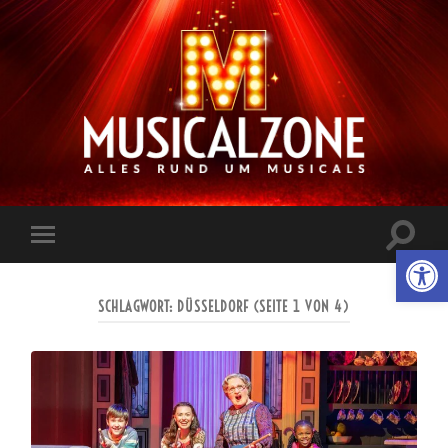
Musicalzone.de
Suchfe
Werkzeugl
Mobile-
ein-/a
Menü
ein-/ausblenden
SCHLAGWORT:
DÜSSELDORF
(SEITE 1 VON 4)