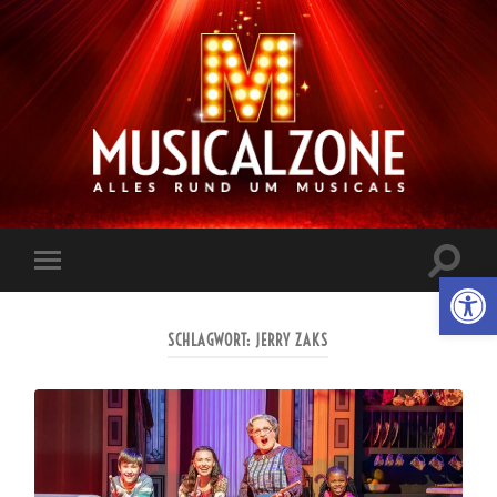
Musicalzone.de
Suchfe
Werkzeugl
Mobile-
ein-/a
Menü
ein-/ausblenden
SCHLAGWORT:
JERRY ZAKS