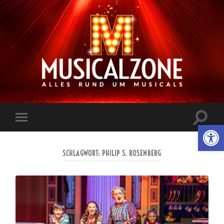
Musicalzone.de
Suchfe
Werkzeugl
Mobile-
ein-/a
Menü
ein-/ausblenden
SCHLAGWORT:
PHILIP S. ROSENBERG