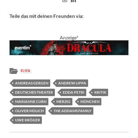
Teile das mit deinen Freunden via:
Anzeige*
Kritik
ANDREAS GERGEN
ANDREW LIPPA
DEUTSCHES THEATER
EDDA PETRI
KRITIK
MARIANNE CURN
MERZIG
MÜNCHEN
OLIVER MÜLICH
THE ADDAMS FAMILY
UWE KRÖGER