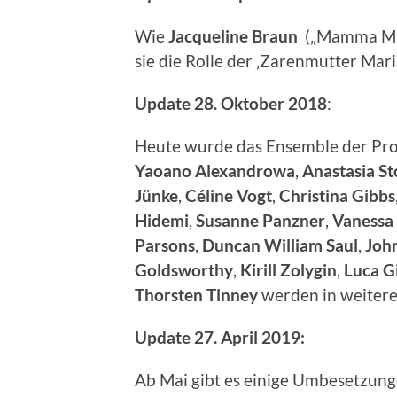
Wie
Jacqueline Braun
(„Mamma Mia
sie die Rolle der ‚Zarenmutter M
Update 28. Oktober 2018
:
Heute wurde das Ensemble der Pr
Yaoano Alexandrowa
,
Anastasia
St
Jünke
,
Céline Vogt
,
Christina Gibbs
Hidemi
,
Susanne Panzner
,
Vanessa
Parsons
,
Duncan William Saul
,
J
oh
Goldsworthy
,
Kirill Zolygin
,
Luca G
Thorsten
Tinney
werden in weiteren
Update 27. April 2019:
Ab Mai gibt es einige Umbesetzung