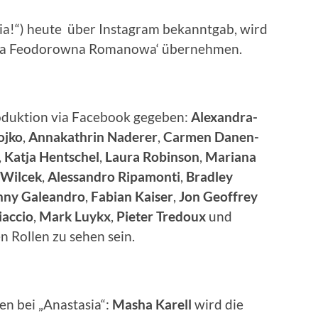
!“) heute über Instagram bekanntgab, wird
aria Feodorowna Romanowa‘ übernehmen.
oduktion via Facebook gegeben:
Alexandra-
ojko
,
Annakathrin
Naderer
,
Carmen
Danen-
,
Katja Hentschel
,
Laura Robinson
,
Mariana
 Wilcek
,
Alessandro Ripamonti
,
Bradley
nny Galeandro
,
Fabian Kaiser
,
Jon Geoffrey
iaccio
,
Mark Luykx
,
Pieter Tredoux
und
 Rollen zu sehen sein.
en bei „Anastasia“:
Masha Karell
wird die