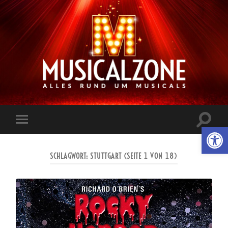
Musicalzone.de
Suchfe
Werkzeugl
Mobile-
ein-/a
Menü
ein-/ausblenden
SCHLAGWORT:
STUTTGART
(SEITE 1 VON 18)