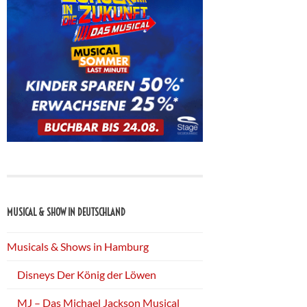
MUSICAL & SHOW IN DEUTSCHLAND
Musicals & Shows in Hamburg
Disneys Der König der Löwen
MJ – Das Michael Jackson Musical