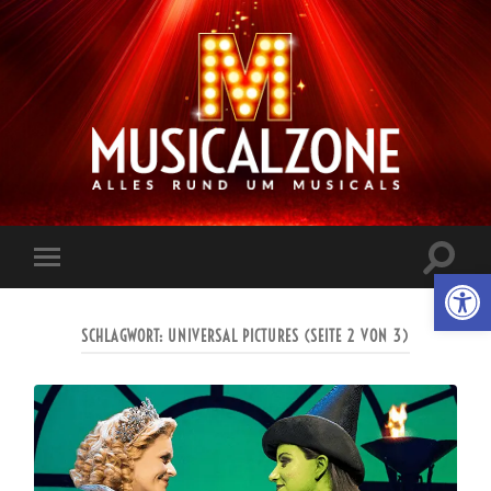
Musicalzone.de
Suchfe
Werkzeugl
Mobile-
ein-/a
Menü
ein-/ausblenden
SCHLAGWORT:
UNIVERSAL PICTURES
(SEITE 2 VON 3)