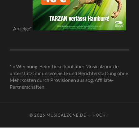
Anzeige*
* = Werbung:
Beim Ticketkauf über Musicalzone.de
unterstützt ihr unsere Seite und Berichterstattung ohne
Mehrkosten durch Provisionen aus sog. Affiliate-
Partnerschaften.
© 2026
MUSICALZONE.DE
—
HOCH ↑