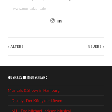
www.musicalzone.de
« ÄLTERE
NEUERE
»
MUSICALS IN DEUTSCHLAND
Musicals & Shows in Hamburg
Disneys Der König der Löwen
MJ – Das Michael Jackson Musical