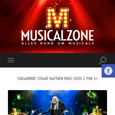
Musicalzone.de
Suchfe
Werkzeugl
Mobile-
ein-/a
Menü
ein-/ausblenden
SCHLAGWORT:
STUART MATTHEW PRICE
(SEITE 1 VON 2)