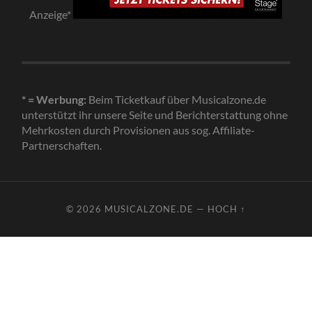
Anzeige*
* = Werbung:
Beim Ticketkauf über Musicalzone.de
unterstützt ihr unsere Seite und Berichterstattung ohne
Mehrkosten durch Provisionen aus sog. Affiliate-
Partnerschaften.
© 2026
MUSICALZONE.DE
—
HOCH ↑