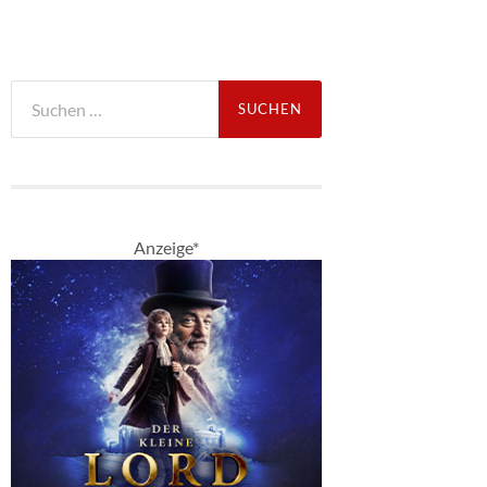
Suche
nach:
Anzeige*