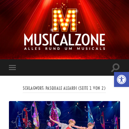
Musicalzone.de
Suchfe
Werkzeugl
Mobile-
ein-/a
Menü
ein-/ausblenden
SCHLAGWORT:
PASQUALE ALEARDI
(SEITE 1 VON 2)