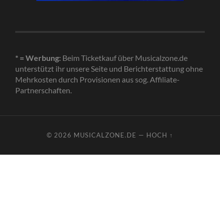
* = Werbung:
Beim Ticketkauf über Musicalzone.de
unterstützt ihr unsere Seite und Berichterstattung ohne
Mehrkosten durch Provisionen aus sog. Affiliate-
Partnerschaften.
© 2026
MUSICALZONE.DE
—
HOCH ↑