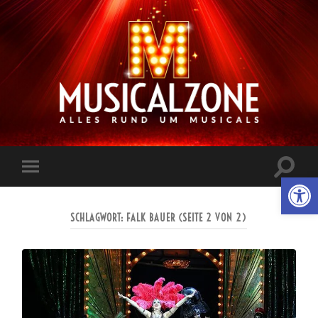
Musicalzone.de
Suchfe
Werkzeugl
Mobile-
ein-/a
Menü
ein-/ausblenden
SCHLAGWORT:
FALK BAUER
(SEITE 2 VON 2)