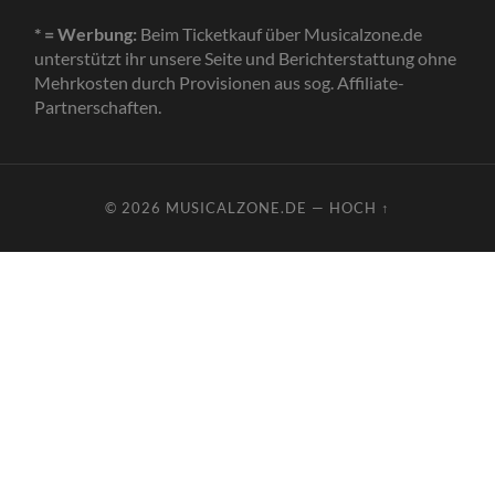
* = Werbung:
Beim Ticketkauf über Musicalzone.de
unterstützt ihr unsere Seite und Berichterstattung ohne
Mehrkosten durch Provisionen aus sog. Affiliate-
Partnerschaften.
© 2026
MUSICALZONE.DE
—
HOCH ↑