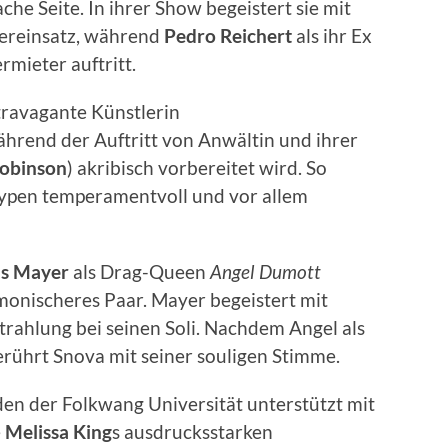
che Seite. In ihrer Show begeistert sie mit
ereinsatz, während
Pedro
Reichert
als ihr Ex
rmieter auftritt.
xtravagante Künstlerin
während der Auftritt von Anwältin und ihrer
obinson
) akribisch vorbereitet wird. So
Typen temperamentvoll und vor allem
s
Mayer
als Drag-Queen
Angel Dumott
onischeres Paar. Mayer begeistert mit
trahlung bei seinen Soli. Nachdem Angel als
berührt Snova mit seiner souligen Stimme.
en der Folkwang Universität unterstützt mit
e
Melissa
King
s ausdrucksstarken