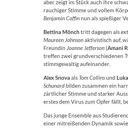
aber zeigt im Stück auch ihre schwa
rauchiger Stimme und vollem Körp
Benjamin Coffin
nun als spießiger Ve
Bettina Mönch
tritt dagegen als e
Maureen
Johnson
aktivistisch auf, 
Freundin
Joanne
Jefferson
(
Amani R
treffen zwei grundverschiedenen 
stimmgewaltig aufeinander.
Alex
Snova
als
Tom
Collins
und
Luka
Schunard
bilden zusammen ein harm
zärtlicher Stimme und starker Auss
erstes dem Virus zum Opfer fällt, 
Das junge Ensemble aus Studierend
einer mitreißenden Dynamik sowi