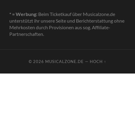
* = Werbung:
Beim Ticketkauf über Musicalzone.de
unterstützt ihr unsere Seite und Berichterstattung ohne
Mehrkosten durch Provisionen aus sog. Affiliate-
Partnerschaften.
© 2026
MUSICALZONE.DE
—
HOCH ↑