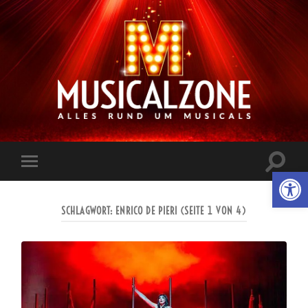
Musicalzone.de
Suchfe
Werkzeugl
Mobile-
ein-/a
Menü
ein-/ausblenden
SCHLAGWORT:
ENRICO DE PIERI
(SEITE 1 VON 4)