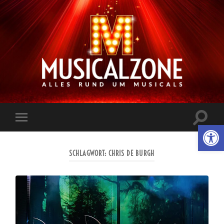
Musicalzone.de
Suchfe
Werkzeugl
Mobile-
ein-/a
Menü
ein-/ausblenden
SCHLAGWORT:
CHRIS DE BURGH