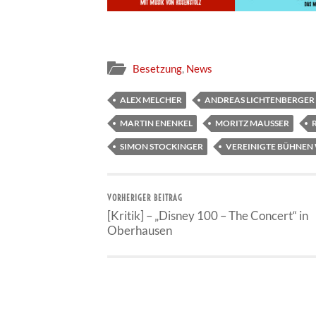
Besetzung
,
News
ALEX MELCHER
ANDREAS LICHTENBERGER
MARTIN ENENKEL
MORITZ MAUSSER
SIMON STOCKINGER
VEREINIGTE BÜHNEN
VORHERIGER BEITRAG
[Kritik] – „Disney 100 – The Concert“ in
Oberhausen