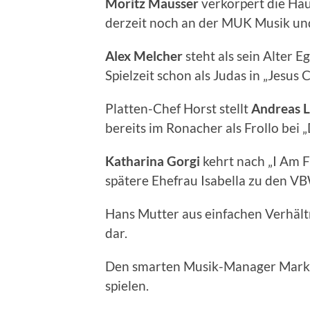
Moritz
Mausser
verkörpert die Haup
derzeit noch an der MUK Musik und
Alex
Melcher
steht als sein Alter 
Spielzeit schon als Judas in „Jesus
Platten-Chef Horst stellt
Andreas
L
bereits im Ronacher als Frollo bei
Katharina
Gorgi
kehrt nach „I Am F
spätere Ehefrau Isabella zu den V
Hans Mutter aus einfachen Verhältn
dar.
Den smarten Musik-Manager Mark
spielen.