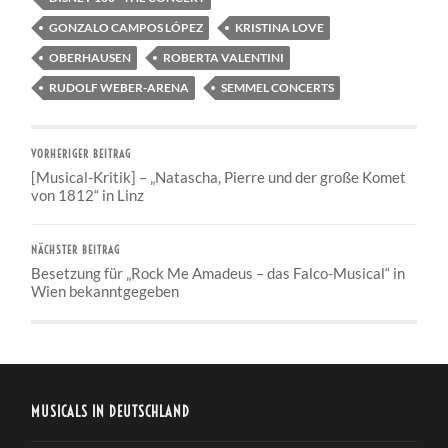
GONZALO CAMPOS LÓPEZ
KRISTINA LOVE
OBERHAUSEN
ROBERTA VALENTINI
RUDOLF WEBER-ARENA
SEMMEL CONCERTS
VORHERIGER BEITRAG
[Musical-Kritik] – „Natascha, Pierre und der große Komet
von 1812“ in Linz
NÄCHSTER BEITRAG
Besetzung für „Rock Me Amadeus – das Falco-Musical“ in
Wien bekanntgegeben
MUSICALS IN DEUTSCHLAND