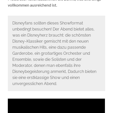
vollkommen ausreichend ist.
Disneyfans sollten dieses Showformat
unbedingt besuchen! Der Abend bietet alles,
was ein Disneyherz braucht: die schönsten
Disney-Klassiker gemischt mit den neuen
musikalischen Hits, eine dazu passende
Garderobe, ein großartiges Orchester und
Ensemble, sowie die Solisten und der
Moderator, denen man ebenfalls ihre
Disneybegeisterung anmerkt, Dadurch bieten
sie eine erstklassige Show und einen
unvergesslichen Abend.