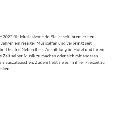
de 2022 für Musicalzone.de. Sie ist seit ihrem ersten
 Jahren ein riesiger Musicalfan und verbringt seit
 im Theater. Neben ihrer Ausbildung im Hotel und ihrem
e Zeit selber Musik zu machen oder sich mit anderen
 auszutauschen. Zudem liebt sie es, in ihrer Freizeit zu
ecken.