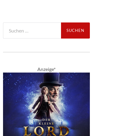
Suche
nach:
Anzeige*