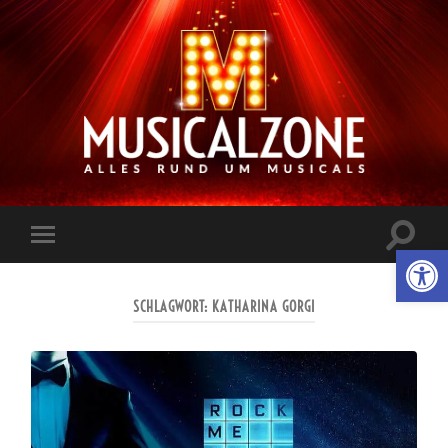
Musicalzone.de
Suchfe
Werkzeugl
Mobile-
ein-/a
Menü
ein-/ausblenden
SCHLAGWORT:
KATHARINA GORGI