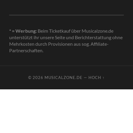
* = Werbung:
Beim Ticketkauf über Musicalzone.de
unterstützt ihr unsere Seite und Berichterstattung ohne
Mehrkosten durch Provisionen aus sog. Affiliate-
Partnerschaften.
© 2026
MUSICALZONE.DE
—
HOCH ↑