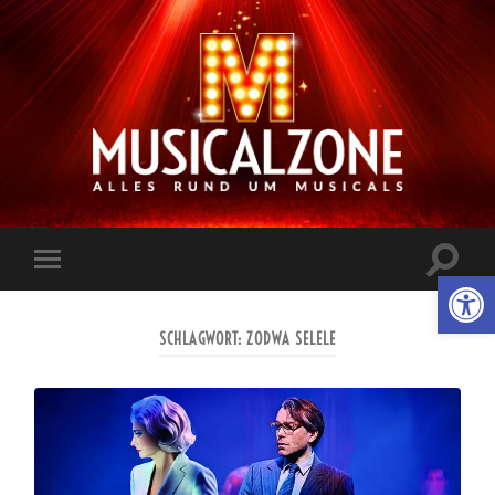
Musicalzone.de
Suchfe
Werkzeugl
Mobile-
ein-/a
Menü
ein-/ausblenden
SCHLAGWORT:
ZODWA SELELE