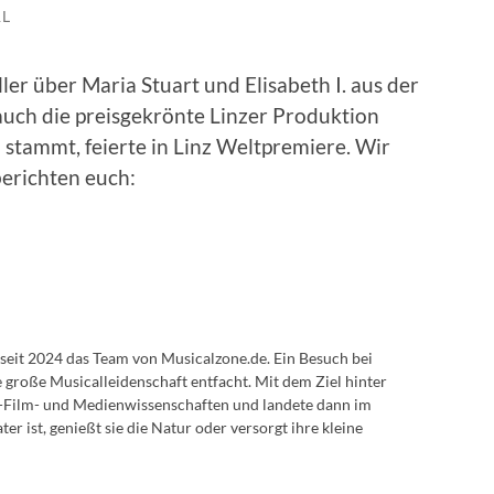
RL
ler über Maria Stuart und Elisabeth I. aus der
auch die preisgekrönte Linzer Produktion
stammt, feierte in Linz Weltpremiere. Wir
erichten euch:
 seit 2024 das Team von Musicalzone.de. Ein Besuch bei
ne große Musicalleidenschaft entfacht. Mit dem Ziel hinter
ter-Film- und Medienwissenschaften und landete dann im
r ist, genießt sie die Natur oder versorgt ihre kleine