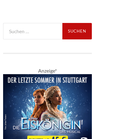
Suche
nach:
Anzeige*