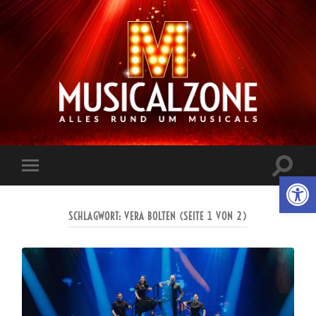
Musicalzone.de
Suchfe
Werkzeugl
Mobile-
ein-/a
Menü
ein-/ausblenden
SCHLAGWORT:
VERA BOLTEN
(SEITE 1 VON 2)