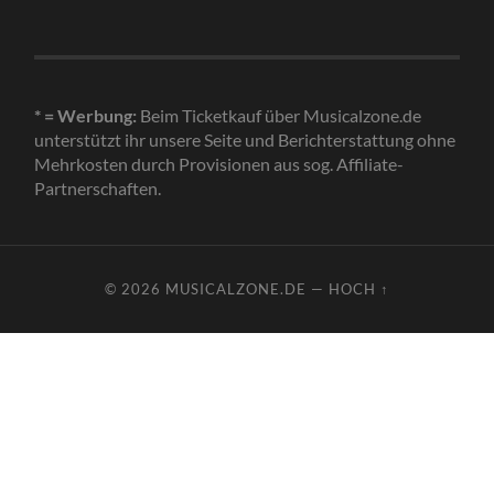
* = Werbung:
Beim Ticketkauf über Musicalzone.de
unterstützt ihr unsere Seite und Berichterstattung ohne
Mehrkosten durch Provisionen aus sog. Affiliate-
Partnerschaften.
© 2026
MUSICALZONE.DE
—
HOCH ↑