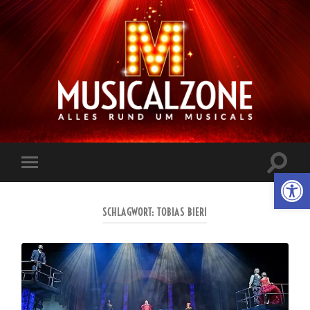
Musicalzone.de
Suchfe
Werkzeugl
Mobile-
ein-/a
Menü
ein-/ausblenden
SCHLAGWORT:
TOBIAS BIERI