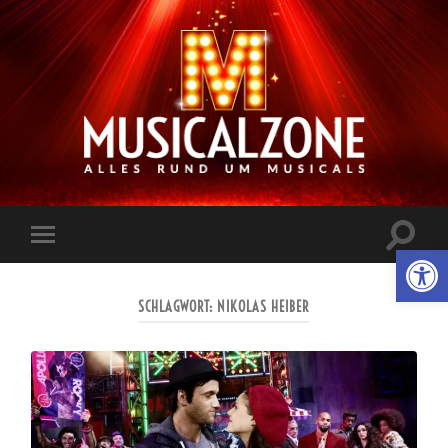
Musicalzone.de
Suchfe
Werkzeugl
Mobile-
ein-/a
Menü
ein-/ausblenden
SCHLAGWORT:
NIKOLAS HEIBER