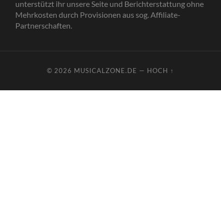
unterstützt ihr unsere Seite und Berichterstattung ohne
Mehrkosten durch Provisionen aus sog. Affiliate-
Partnerschaften.
© 2026
MUSICALZONE.DE
—
HOCH ↑