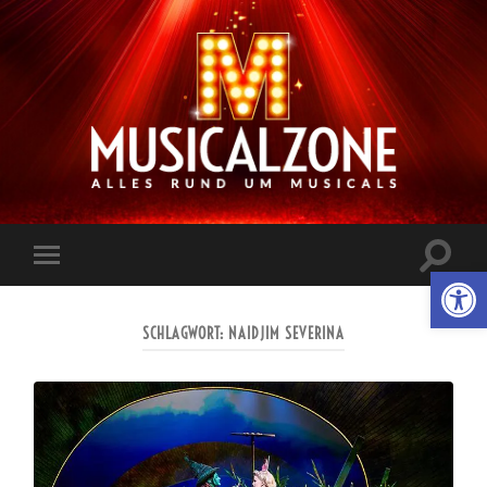
Musicalzone.de
Suchfe
Werkzeugl
Mobile-
ein-/a
Menü
ein-/ausblenden
SCHLAGWORT:
NAIDJIM SEVERINA