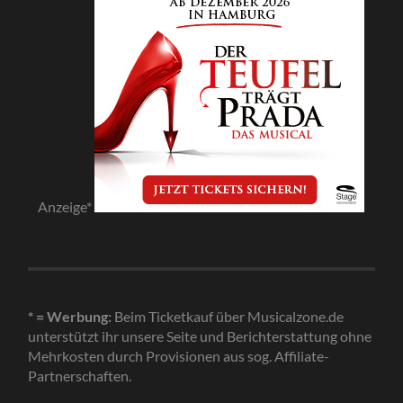
Anzeige*
* = Werbung:
Beim Ticketkauf über Musicalzone.de
unterstützt ihr unsere Seite und Berichterstattung ohne
Mehrkosten durch Provisionen aus sog. Affiliate-
Partnerschaften.