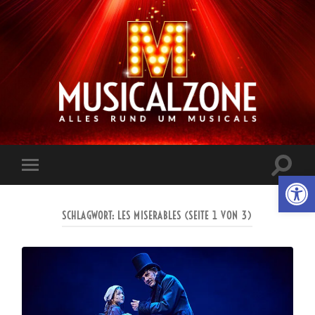
Musicalzone.de
Suchfe
Werkzeugl
Mobile-
ein-/a
Menü
ein-/ausblenden
SCHLAGWORT:
LES MISERABLES
(SEITE 1 VON 3)