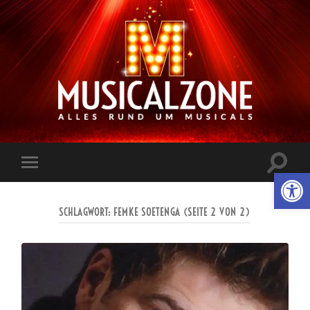
Musicalzone.de
Suchfe
Werkzeugl
Mobile-
ein-/a
Menü
ein-/ausblenden
SCHLAGWORT:
FEMKE SOETENGA
(SEITE 2 VON 2)