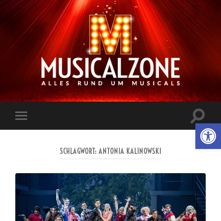
Musicalzone.de
Suchfe
Werkzeugl
Mobile-
ein-/a
Menü
ein-/ausblenden
SCHLAGWORT:
ANTONIA KALINOWSKI