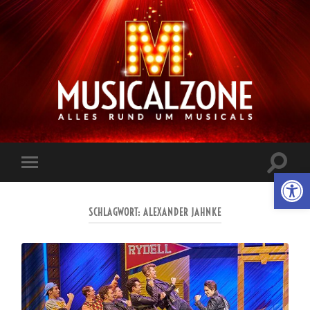
Musicalzone.de
Suchfe
Werkzeugl
Mobile-
ein-/a
Menü
ein-/ausblenden
SCHLAGWORT:
ALEXANDER JAHNKE