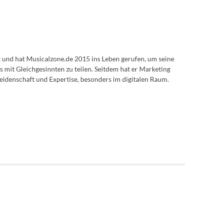
lt und hat Musicalzone.de 2015 ins Leben gerufen, um seine
s mit Gleichgesinnten zu teilen. Seitdem hat er Marketing
eidenschaft und Expertise, besonders im digitalen Raum.