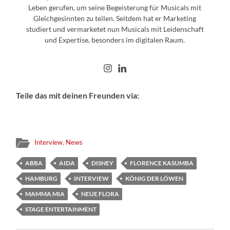
Leben gerufen, um seine Begeisterung für Musicals mit
Gleichgesinnten zu teilen. Seitdem hat er Marketing
studiert und vermarketet nun Musicals mit Leidenschaft
und Expertise, besonders im digitalen Raum.
Teile das mit deinen Freunden via:
Interview
,
News
ABBA
AIDA
DISNEY
FLORENCE KASUMBA
HAMBURG
INTERVIEW
KÖNIG DER LÖWEN
MAMMA MIA
NEUE FLORA
STAGE ENTERTAINMENT