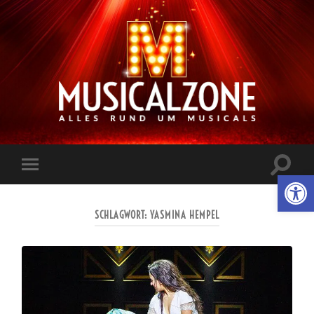
Musicalzone.de
Suchfe
Werkzeugl
Mobile-
ein-/a
Menü
ein-/ausblenden
SCHLAGWORT:
YASMINA HEMPEL