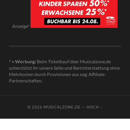
Anzeige*
* = Werbung:
Beim Ticketkauf über Musicalzone.de
unterstützt ihr unsere Seite und Berichterstattung ohne
Mehrkosten durch Provisionen aus sog. Affiliate-
Partnerschaften.
© 2026
MUSICALZONE.DE
—
HOCH ↑