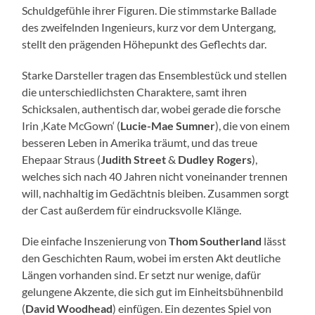
Schuldgefühle ihrer Figuren. Die stimmstarke Ballade
des zweifelnden Ingenieurs, kurz vor dem Untergang,
stellt den prägenden Höhepunkt des Geflechts dar.
Starke Darsteller tragen das Ensemblestück und stellen
die unterschiedlichsten Charaktere, samt ihren
Schicksalen, authentisch dar, wobei gerade die forsche
Irin ‚Kate McGown‘ (
Lucie-Mae Sumner
), die von einem
besseren Leben in Amerika träumt, und das treue
Ehepaar Straus (
Judith Street
&
Dudley Rogers
),
welches sich nach 40 Jahren nicht voneinander trennen
will, nachhaltig im Gedächtnis bleiben. Zusammen sorgt
der Cast außerdem für eindrucksvolle Klänge.
Die einfache Inszenierung von
Thom Southerland
lässt
den Geschichten Raum, wobei im ersten Akt deutliche
Längen vorhanden sind. Er setzt nur wenige, dafür
gelungene Akzente, die sich gut im Einheitsbühnenbild
(
David Woodhead
) einfügen. Ein dezentes Spiel von