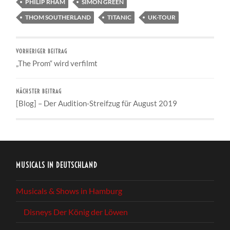
PHILIP RHAM
SIMON GREEN
THOM SOUTHERLAND
TITANIC
UK-TOUR
VORHERIGER BEITRAG
„The Prom“ wird verfilmt
NÄCHSTER BEITRAG
[Blog] – Der Audition-Streifzug für August 2019
MUSICALS IN DEUTSCHLAND
Musicals & Shows in Hamburg
Disneys Der König der Löwen