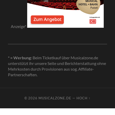
Anzeige*
* = Werbung:
Beim Ticketkauf über Musicalzone.de
unterstützt ihr unsere Seite und Berichterstattung ohne
Mehrkosten durch Provisionen aus sog. Affiliate-
Partnerschaften.
© 2026
MUSICALZONE.DE
—
HOCH ↑