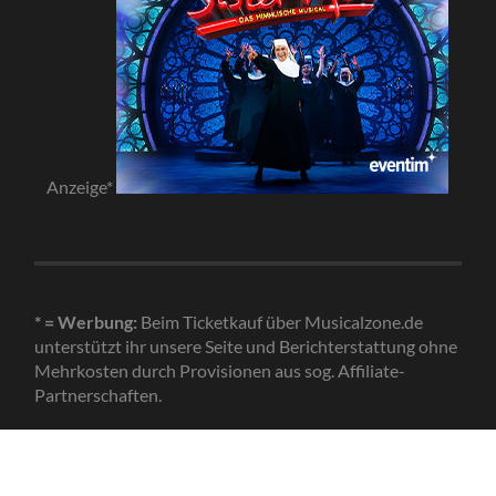
Anzeige*
* = Werbung:
Beim Ticketkauf über Musicalzone.de
unterstützt ihr unsere Seite und Berichterstattung ohne
Mehrkosten durch Provisionen aus sog. Affiliate-
Partnerschaften.
© 2026
MUSICALZONE.DE
—
HOCH ↑