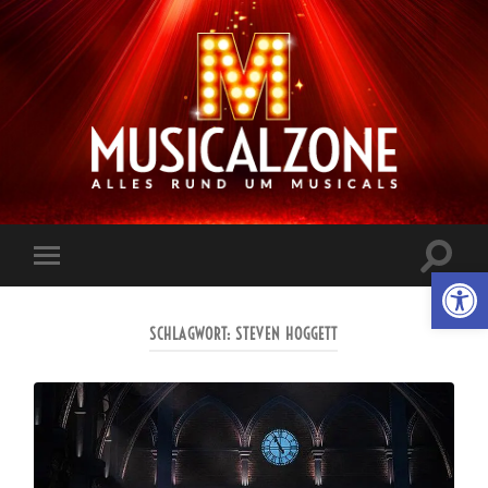
Musicalzone.de
Suchfe
Werkzeugl
Mobile-
ein-/a
Menü
ein-/ausblenden
SCHLAGWORT:
STEVEN HOGGETT