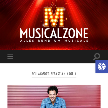
Musicalzone.de
Suchfe
Werkzeugl
Mobile-
ein-/a
Menü
ein-/ausblenden
SCHLAGWORT:
SEBASTIAN KROLIK