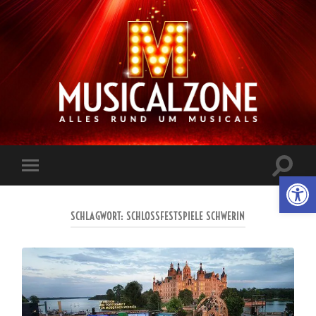
Musicalzone.de
Suchfe
Werkzeugl
Mobile-
ein-/a
Menü
ein-/ausblenden
SCHLAGWORT:
SCHLOSSFESTSPIELE SCHWERIN