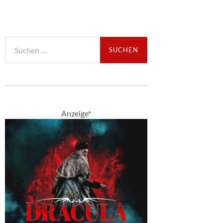
Suche
nach:
Anzeige*