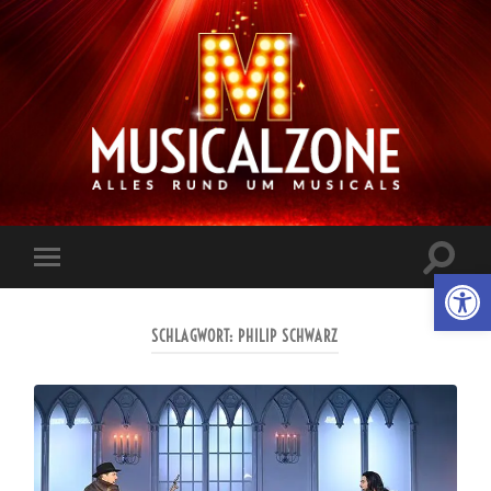
Musicalzone.de
Suchfe
Werkzeugl
Mobile-
ein-/a
Menü
ein-/ausblenden
SCHLAGWORT:
PHILIP SCHWARZ